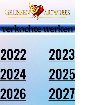
verkochte werken
verkochte werken
2022
2022
2023
2023
2024
2024
2025
2025
2027
2027
2026
2026