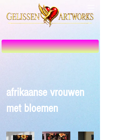
afrikaanse vrouwen
met bloemen